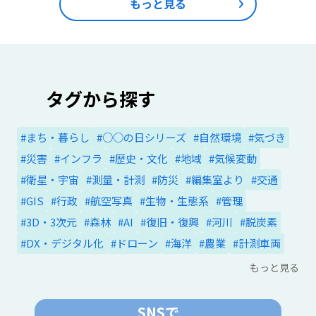
もっと見る
タグから探す
#まち・暮らし
#○○の日シリーズ
#自然環境
#気づき
#災害
#インフラ
#歴史・文化
#地域
#気候変動
#衛星・宇宙
#測量・計測
#防災
#編集室より
#交通
#GIS
#行政
#航空写真
#生物・生態系
#管理
#3D・3次元
#森林
#AI
#復旧・復興
#河川
#脱炭素
#DX・デジタル化
#ドローン
#海洋
#農業
#計測車両
もっと見る
SNSで