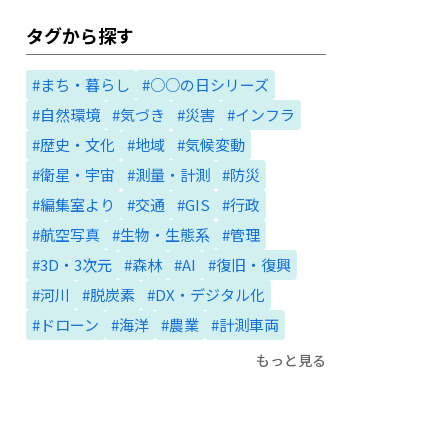
タグから探す
#まち・暮らし
#○○の日シリーズ
#自然環境
#気づき
#災害
#インフラ
#歴史・文化
#地域
#気候変動
#衛星・宇宙
#測量・計測
#防災
#編集室より
#交通
#GIS
#行政
#航空写真
#生物・生態系
#管理
#3D・3次元
#森林
#AI
#復旧・復興
#河川
#脱炭素
#DX・デジタル化
#ドローン
#海洋
#農業
#計測車両
もっと見る