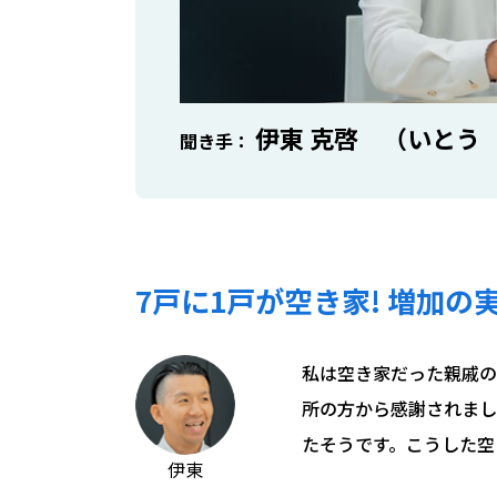
伊東 克啓 （いとう
聞き手
7
戸に
1
戸が空き家
!
増加の
私は空き家だった親戚の
所の方から感謝されまし
たそうです。こうした空
伊東