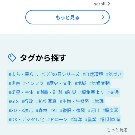
scroll
もっと見る
タグから探す
#まち・暮らし
#○○の日シリーズ
#自然環境
#気づき
#災害
#インフラ
#歴史・文化
#地域
#気候変動
#衛星・宇宙
#測量・計測
#防災
#編集室より
#交通
#GIS
#行政
#航空写真
#生物・生態系
#管理
#3D・3次元
#森林
#AI
#復旧・復興
#河川
#脱炭素
#DX・デジタル化
#ドローン
#海洋
#農業
#計測車両
もっと見る