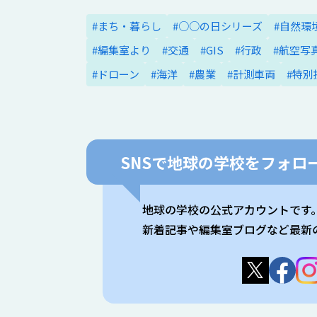
#まち・暮らし
#○○の日シリーズ
#自然環
#編集室より
#交通
#GIS
#行政
#航空写
#ドローン
#海洋
#農業
#計測車両
#特別
SNSで
地球の学校をフォロー
地球の学校の公式アカウントです
新着記事や編集室ブログなど最新