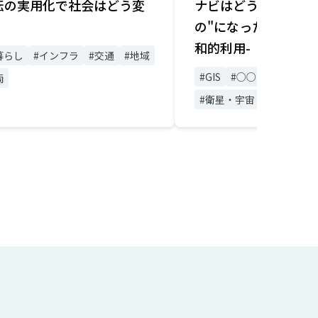
転の実用化で社会はどう変
ナビはどうやって"み
の"になったのか -
和的利用-
暮らし
#インフラ
#交通
#地域
#GIS
#○○の日シリーズ
両
#衛星・宇宙