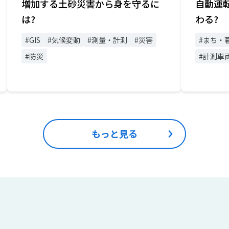
増加する土砂災害から身を守るに
自動運
は?
わる?
#GIS
#気候変動
#測量・計測
#災害
#まち・
#防災
#計測車
もっと見る