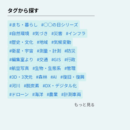
タグから探す
#まち・暮らし
#○○の日シリーズ
#自然環境
#気づき
#災害
#インフラ
#歴史・文化
#地域
#気候変動
#衛星・宇宙
#測量・計測
#防災
#編集室より
#交通
#GIS
#行政
#航空写真
#生物・生態系
#管理
#3D・3次元
#森林
#AI
#復旧・復興
#河川
#脱炭素
#DX・デジタル化
#ドローン
#海洋
#農業
#計測車両
もっと見る