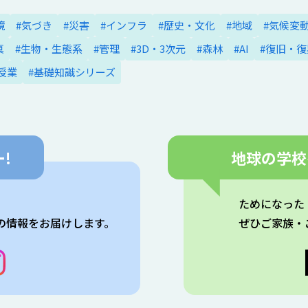
境
#気づき
#災害
#インフラ
#歴史・文化
#地域
#気候変
真
#生物・生態系
#管理
#3D・3次元
#森林
#AI
#復旧・復
授業
#基礎知識シリーズ
!
地球の学校
。
ためになった
の情報をお届けします。
ぜひご家族・