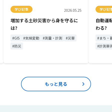
学び記事
学び記
2026.05.25
増加する土砂災害から身を守るに
自動運
は?
わる?
#GIS
#気候変動
#測量・計測
#災害
#まち・
#防災
#計測車
もっと見る