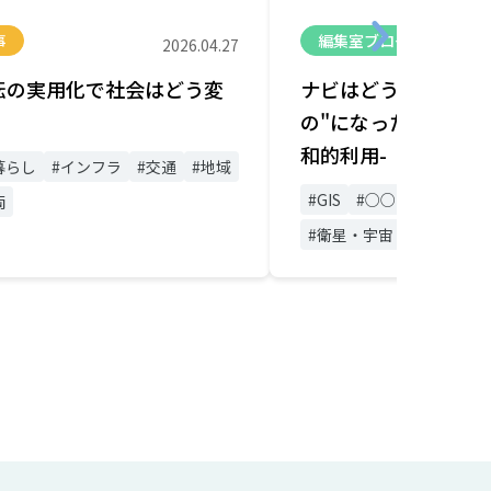
事
編集室ブログ
2026.04.27
転の実用化で社会はどう変
ナビはどうやって"み
の"になったのか -
和的利用-
暮らし
#インフラ
#交通
#地域
#GIS
#○○の日シリーズ
両
#衛星・宇宙