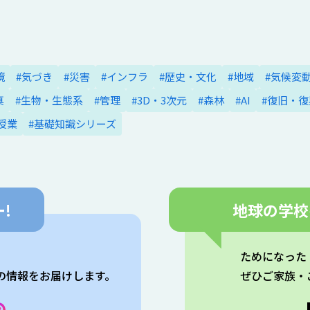
境
#気づき
#災害
#インフラ
#歴史・文化
#地域
#気候変
真
#生物・生態系
#管理
#3D・3次元
#森林
#AI
#復旧・復
授業
#基礎知識シリーズ
!
地球の学校
。
ためになった
の情報をお届けします。
ぜひご家族・