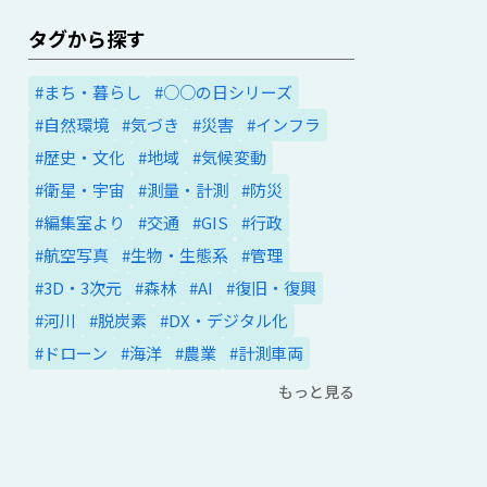
タグから探す
#まち・暮らし
#○○の日シリーズ
#自然環境
#気づき
#災害
#インフラ
#歴史・文化
#地域
#気候変動
#衛星・宇宙
#測量・計測
#防災
#編集室より
#交通
#GIS
#行政
#航空写真
#生物・生態系
#管理
#3D・3次元
#森林
#AI
#復旧・復興
#河川
#脱炭素
#DX・デジタル化
#ドローン
#海洋
#農業
#計測車両
もっと見る