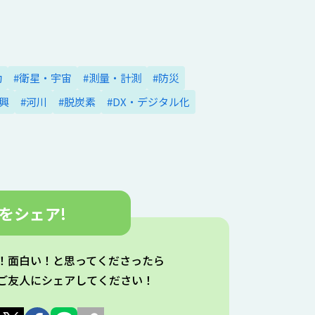
動
#衛星・宇宙
#測量・計測
#防災
興
#河川
#脱炭素
#DX・デジタル化
を
シェア!
！⾯⽩い！と思ってくださったら
ご友⼈にシェアしてください！