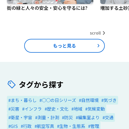
街の緑と人々の安全・安心を守るには?
増加する土砂
scroll
もっと見る
タグから探す
#まち・暮らし
#○○の日シリーズ
#自然環境
#気づき
#災害
#インフラ
#歴史・文化
#地域
#気候変動
#衛星・宇宙
#測量・計測
#防災
#編集室より
#交通
#GIS
#行政
#航空写真
#生物・生態系
#管理