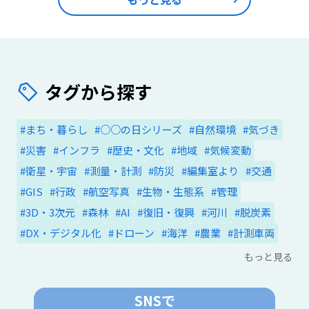
タグから探す
#まち・暮らし
#○○の日シリーズ
#自然環境
#気づき
#災害
#インフラ
#歴史・文化
#地域
#気候変動
#衛星・宇宙
#測量・計測
#防災
#編集室より
#交通
#GIS
#行政
#航空写真
#生物・生態系
#管理
#3D・3次元
#森林
#AI
#復旧・復興
#河川
#脱炭素
#DX・デジタル化
#ドローン
#海洋
#農業
#計測車両
もっと見る
SNSで