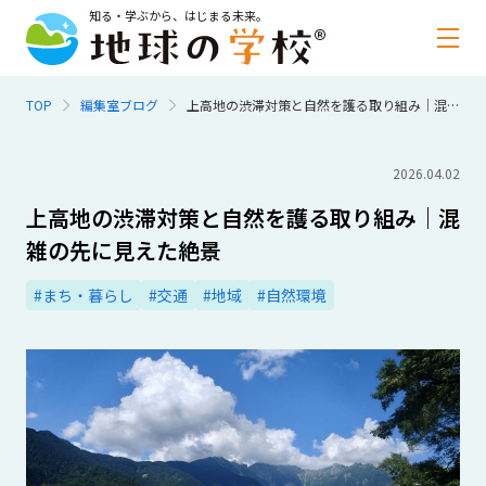
知る・学ぶから、はじまる未来。
TOP
編集室ブログ
上高地の渋滞対策と自然を護る取り組み｜混雑の先に見えた絶景
2026.04.02
上高地の渋滞対策と自然を護る取り組み｜混
雑の先に見えた絶景
#まち・暮らし
#交通
#地域
#自然環境